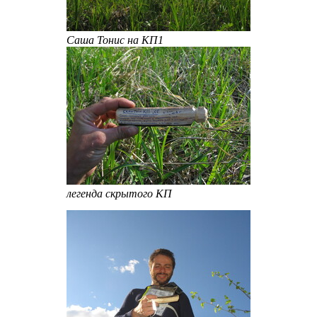
Саша Тонис на КП1
легенда скрытого КП