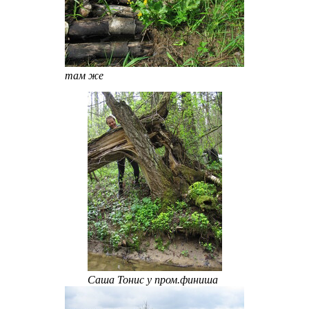
там же
Саша Тонис у пром.финиша