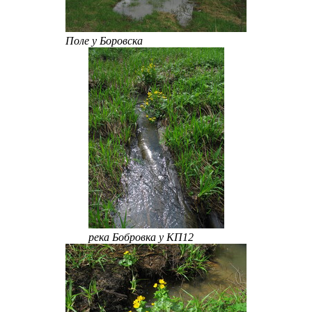
Поле у Боровска
река Бобровка у КП12