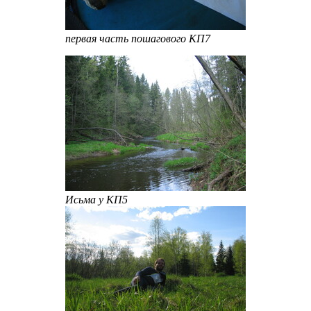
первая часть пошагового КП7
Исьма у КП5