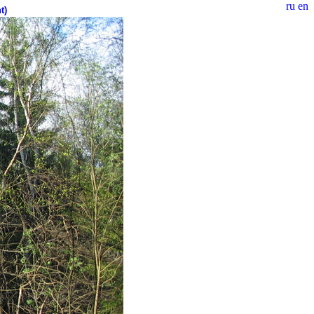
ru
en
t)