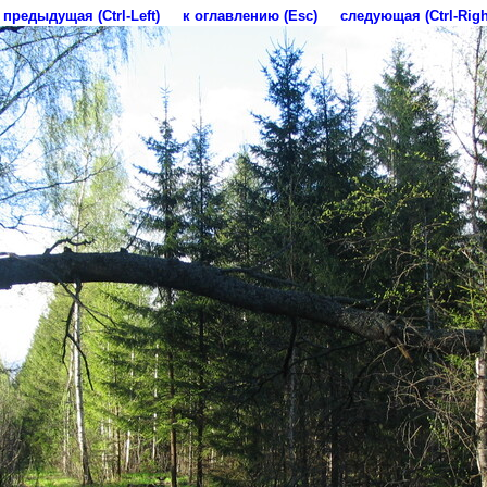
предыдущая (Ctrl-Left)
к оглавлению (Esc)
следующая (Ctrl-Righ