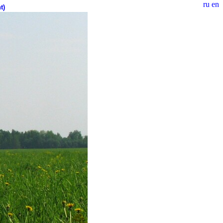
ru
en
t)