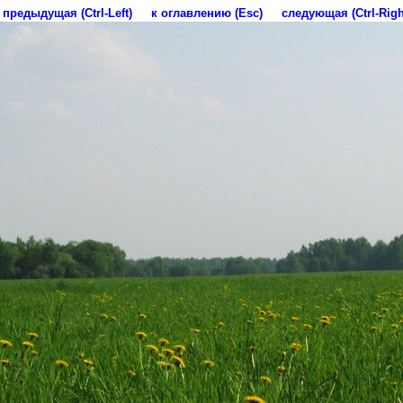
предыдущая (Ctrl-Left)
к оглавлению (Esc)
следующая (Ctrl-Righ