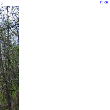
ru
en
t)