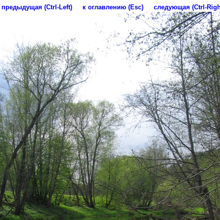
предыдущая (Ctrl-Left)
к оглавлению (Esc)
следующая (Ctrl-Righ