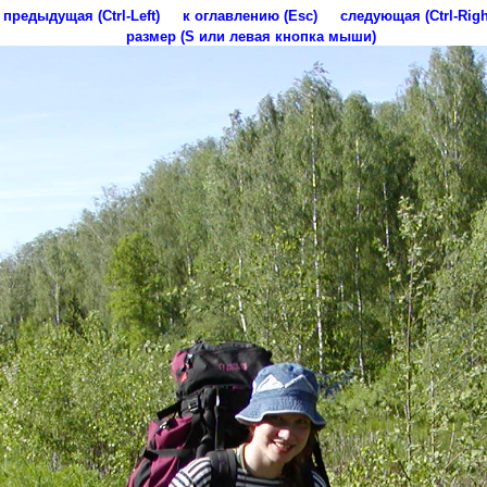
предыдущая (Ctrl-Left)
к оглавлению (Esc)
следующая (Ctrl-Righ
размер (S или левая кнопка мыши)