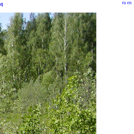
ru
en
t)