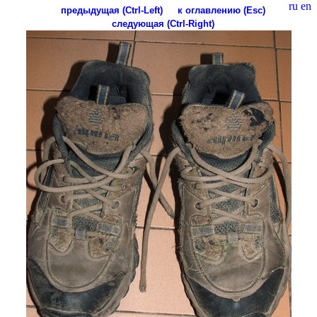
ru
en
предыдущая (Ctrl-Left)
к оглавлению (Esc)
следующая (Ctrl-Right)