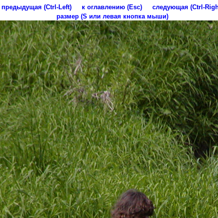
предыдущая (Ctrl-Left)
к оглавлению (Esc)
следующая (Ctrl-Righ
размер (S или левая кнопка мыши)