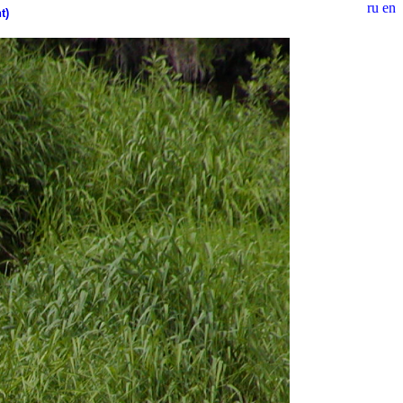
ru
en
t)