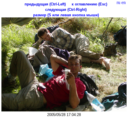
ru
en
предыдущая (Ctrl-Left)
к оглавлению (Esc)
следующая (Ctrl-Right)
размер (S или левая кнопка мыши)
2005/05/28 17:04:28