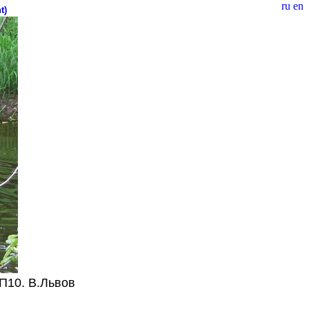
ru
en
t)
П10. В.Львов