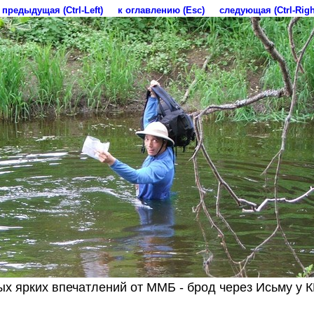
предыдущая (Ctrl-Left)
к оглавлению (Esc)
следующая (Ctrl-Righ
ых ярких впечатлений от ММБ - брод через Исьму у К