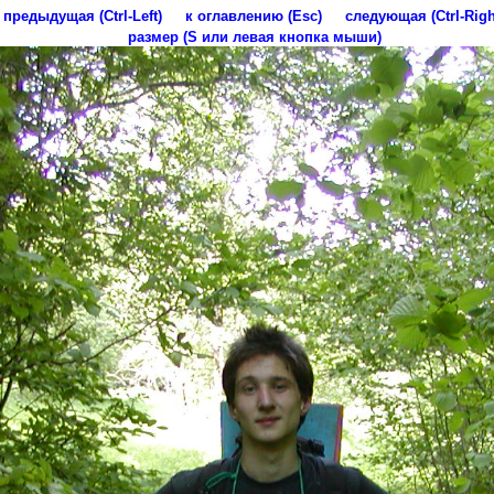
предыдущая (Ctrl-Left)
к оглавлению (Esc)
следующая (Ctrl-Righ
размер (S или левая кнопка мыши)