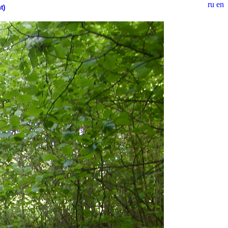
ru
en
t)