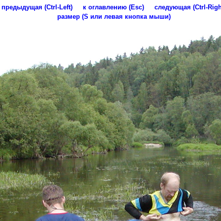
предыдущая (Ctrl-Left)
к оглавлению (Esc)
следующая (Ctrl-Righ
размер (S или левая кнопка мыши)