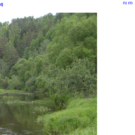
ru
en
t)