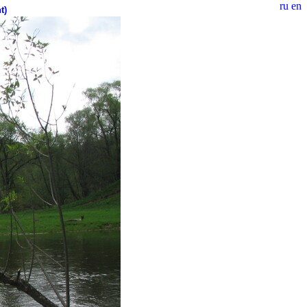
ru
en
t)