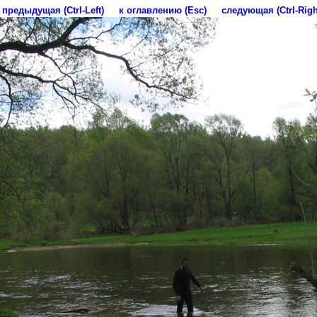
предыдущая (Ctrl-Left)
к оглавлению (Esc)
следующая (Ctrl-Righ