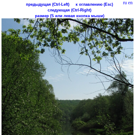
ru
en
предыдущая (Ctrl-Left)
к оглавлению (Esc)
следующая (Ctrl-Right)
размер (S или левая кнопка мыши)