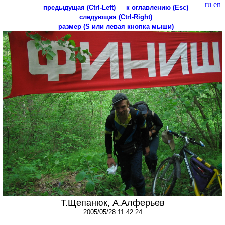
ru
en
предыдущая (Ctrl-Left)
к оглавлению (Esc)
следующая (Ctrl-Right)
размер (S или левая кнопка мыши)
Т.Щепанюк, А.Алферьев
2005/05/28 11:42:24