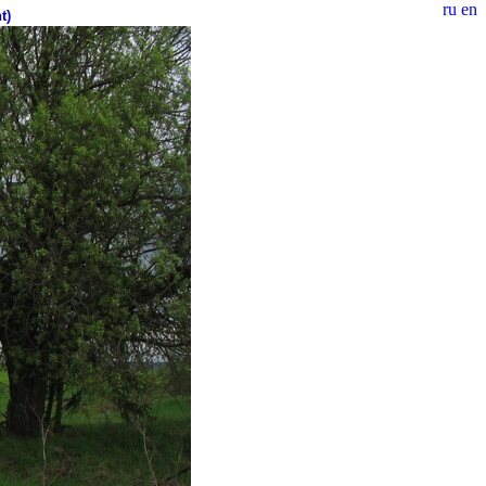
ru
en
t)