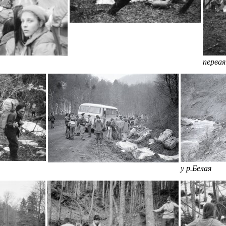
первая
у р.Белая