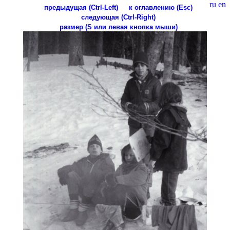
ru
en
предыдущая (Ctrl-Left)
к оглавлению (Esc)
следующая (Ctrl-Right)
размер (S или левая кнопка мыши)