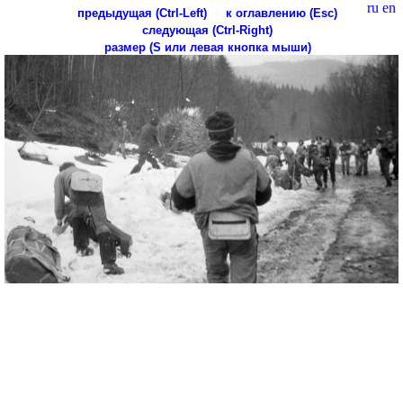
ru
en
предыдущая (Ctrl-Left)
к оглавлению (Esc)
следующая (Ctrl-Right)
размер (S или левая кнопка мыши)