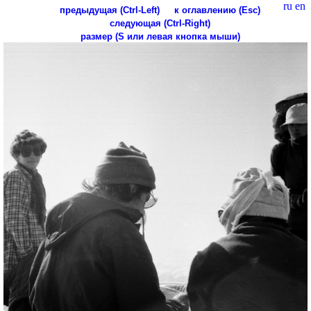
ru
en
предыдущая (Ctrl-Left)
к оглавлению (Esc)
следующая (Ctrl-Right)
размер (S или левая кнопка мыши)