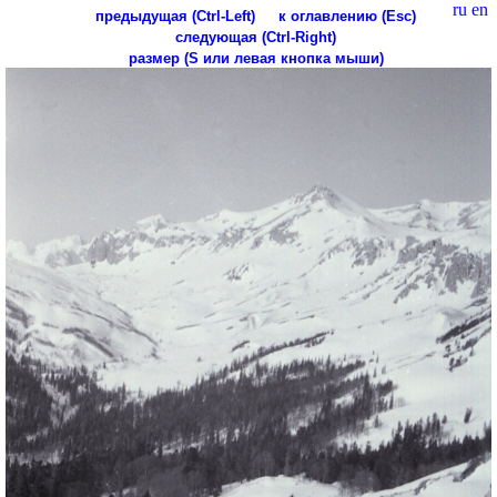
ru
en
предыдущая (Ctrl-Left)
к оглавлению (Esc)
следующая (Ctrl-Right)
размер (S или левая кнопка мыши)