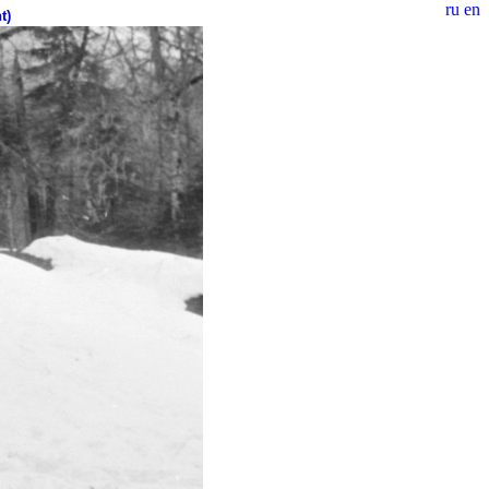
ru
en
t)