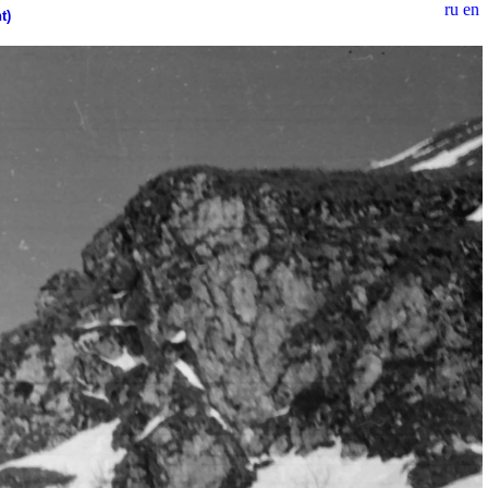
ru
en
t)