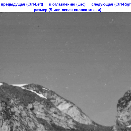
предыдущая (Ctrl-Left)
к оглавлению (Esc)
следующая (Ctrl-Righ
размер (S или левая кнопка мыши)