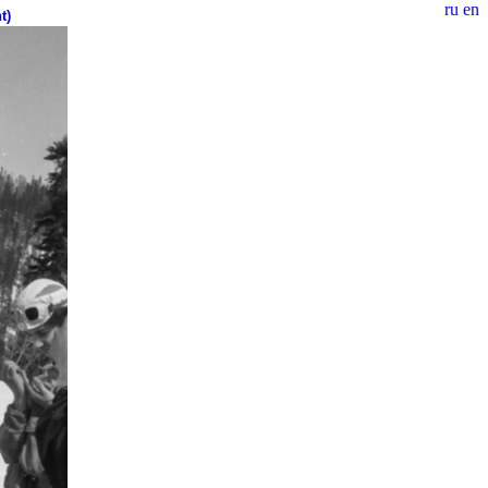
ru
en
t)