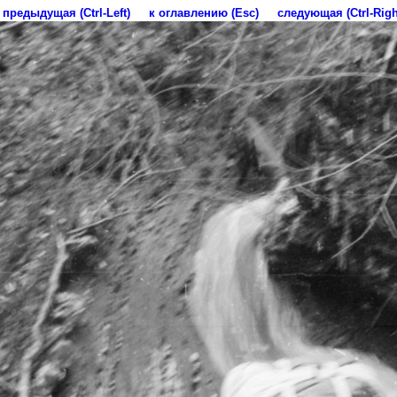
предыдущая (Ctrl-Left)
к оглавлению (Esc)
следующая (Ctrl-Righ