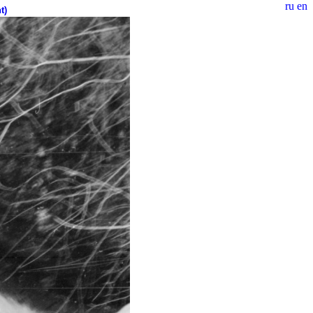
ru
en
t)