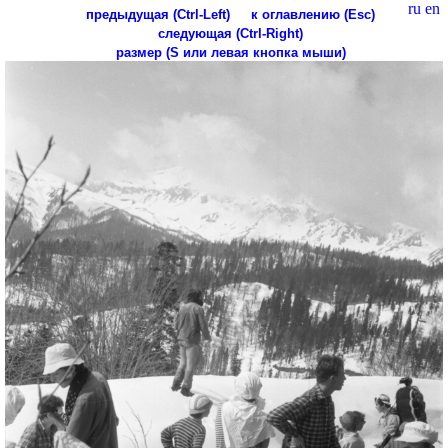
ru
en
предыдущая (Ctrl-Left)
к оглавлению (Esc)
следующая (Ctrl-Right)
размер (S или левая кнопка мыши)