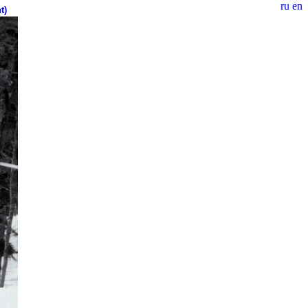
ru
en
t)