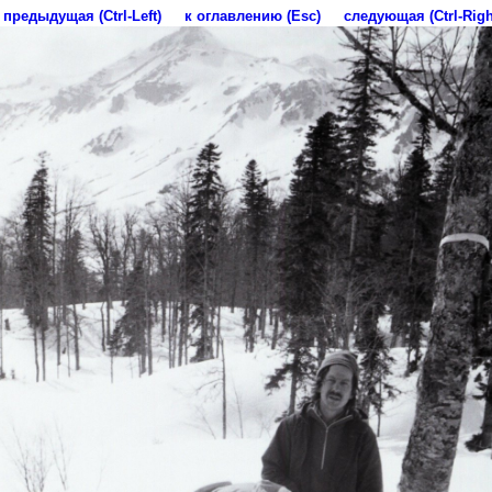
предыдущая (Ctrl-Left)
к оглавлению (Esc)
следующая (Ctrl-Righ