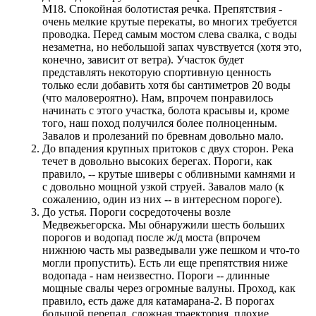
М18. Спокойная болотистая речка. Препятствия -
очень мелкие крутые перекаты, во многих требуется
проводка. Перед самым мостом слева свалка, с воды
незаметна, но небольшой запах чувствуется (хотя это,
конечно, зависит от ветра). Участок будет
представлять некоторую спортивную ценность
только если добавить хотя бы сантиметров 20 воды
(что маловероятно). Нам, впрочем понравилось
начинать с этого участка, болота красывы и, кроме
того, наш поход получился более полноценным.
Завалов и пролезаний по бревнам довольно мало.
До впадения крупных притоков с двух сторон. Река
течет в довольно высоких берегах. Пороги, как
правило, -- крутые шиверы с обливными камнями и
с довольно мощной узкой струей. Завалов мало (к
сожалению, один из них -- в интересном пороге).
До устья. Пороги сосредоточены возле
Медвежьегорска. Мы обнаружили шесть больших
порогов и водопад после ж/д моста (впрочем
нижнюю часть мы разведывали уже пешком и что-то
могли пропустить). Есть ли еще препятствия ниже
водопада - нам неизвестно. Пороги -- длинные
мощные свалы через огромные валуны. Проход, как
правило, есть даже для катамарана-2. В порогах
большой перепад, сложная траектория, плохие