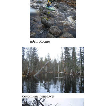
идет Костя
болотные пейзажи