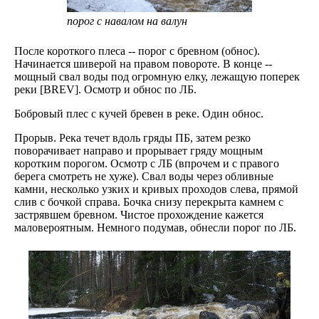
порог с навалом на валун
После короткого плеса -- порог с бревном (обнос).
Начинается шиверой на правом повороте. В конце --
мощный свал воды под огромную елку, лежащую поперек
реки [BREV]. Осмотр и обнос по ЛБ.
Бобровый плес с кучей бревен в реке. Один обнос.
Прорыв. Река течет вдоль гряды ПБ, затем резко
поворачивает направо и прорывает гряду мощным
коротким порогом. Осмотр с ЛБ (впрочем и с правого
берега смотреть не хуже). Свал воды через обливные
камни, несколько узких и кривых проходов слева, прямой
слив с бочкой справа. Бочка снизу перекрыта камнем с
застрявшем бревном. Чистое прохождение кажется
маловероятным. Немного подумав, обнесли порог по ЛБ.