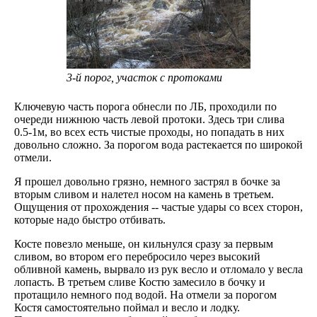
3-й порог, участок с протоками
Ключевую часть порога обнесли по ЛБ, проходили по
очереди нижнюю часть левой протоки. Здесь три слива
0.5-1м, во всех есть чистые проходы, но попадать в них
довольно сложно. За порогом вода растекается по широкой
отмели.
Я прошел довольно грязно, немного застрял в бочке за
вторым сливом и налетел носом на камень в третьем.
Ощущения от прохождения -- частые удары со всех сторон,
которые надо быстро отбивать.
Косте повезло меньше, он кильнулся сразу за первым
сливом, во втором его перебросило через высокий
обливной камень, вырвало из рук весло и отломало у весла
лопасть. В третьем сливе Костю замесило в бочку и
протащило немного под водой. На отмели за порогом
Костя самостоятельно поймал и весло и лодку.