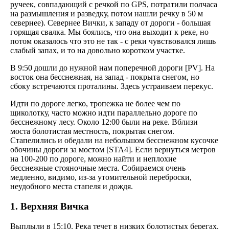
ручеек, совпадающий с речкой по GPS, потратили полчаса
на размышления и разведку, потом нашли речку в 50 м
севернее). Севернее Вички, к западу от дороги - большая
горящая свалка. Мы боялись, что она выходит к реке, но
потом оказалось что это не так - с реки чувствовался лишь
слабый запах, и то на довольно коротком участке.
В 9:50 дошли до нужной нам поперечной дороги [PV]. На
восток она бесснежная, на запад - покрыта снегом, но
сбоку встречаются проталины. Здесь устраиваем перекус.
Идти по дороге легко, тропежка не более чем по
щиколотку, часто можно идти параллельно дороге по
бесснежному лесу. Около 12:00 были на реке. Вблизи
моста болотистая местность, покрытая снегом.
Стапелились и обедали на небольшом бесснежном кусочке
обочины дороги за мостом [STA4]. Если вернуться метров
на 100-200 по дороге, можно найти и неплохие
бесснежные стояночные места. Собираемся очень
медленно, видимо, из-за утомительной переброски,
неудобного места стапеля и дождя.
1. Верхняя Вичка
Выплыли в 15:10. Река течет в низких болотистых берегах.