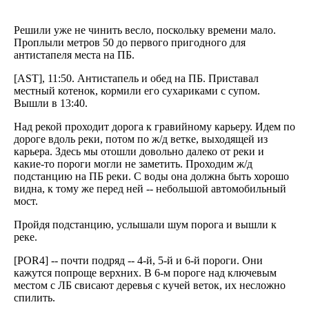
Решили уже не чинить весло, поскольку времени мало.
Проплыли метров 50 до первого пригодного для
антистапеля места на ПБ.
[AST], 11:50. Антистапель и обед на ПБ. Приставал
местный котенок, кормили его сухариками с супом.
Вышли в 13:40.
Над рекой проходит дорога к гравийному карьеру. Идем по
дороге вдоль реки, потом по ж/д ветке, выходящей из
карьера. Здесь мы отошли довольно далеко от реки и
какие-то пороги могли не заметить. Проходим ж/д
подстанцию на ПБ реки. С воды она должна быть хорошо
видна, к тому же перед ней -- небольшой автомобильный
мост.
Пройдя подстанцию, услышали шум порога и вышли к
реке.
[POR4] -- почти подряд -- 4-й, 5-й и 6-й пороги. Они
кажутся попроще верхних. В 6-м пороге над ключевым
местом с ЛБ свисают деревья с кучей веток, их несложно
спилить.