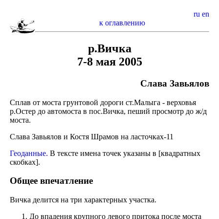
ru
en
к оглавлению
р.Вичка
7-8 мая 2005
Слава Завьялов
Сплав от моста грунтовой дороги ст.Малыга - верховья
р.Остер до автомоста в пос.Вичка, пеший просмотр до ж/д
моста.
Слава Завьялов и Костя Шрамов на ласточках-11
Геоданные.
В тексте имена точек указаны в [квадратных
скобках].
Общее впечатление
Вичка делится на три характерных участка.
До впадения крупного левого притока после моста