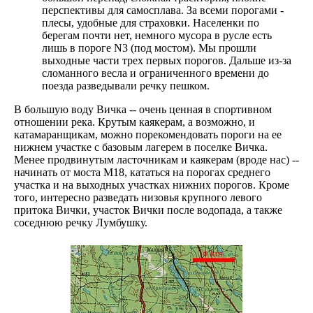
перспективы для самосплава. За всеми порогами -
плесы, удобные для страховки. Населенки по
берегам почти нет, немного мусора в русле есть
лишь в пороге N3 (под мостом). Мы прошли
выходные части трех первых порогов. Дальше из-за
сломанного весла и ограниченного времени до
поезда разведывали речку пешком.
В большую воду Вичка -- очень ценная в спортивном
отношении река. Крутым каякерам, а возможно, и
катамаранщикам, можно порекомендовать пороги на ее
нижнем участке с базовым лагерем в поселке Вичка.
Менее продвинутым ласточникам и каякерам (вроде нас) --
начинать от моста М18, кататься на порогах среднего
участка и на выходных участках нижних порогов. Кроме
того, интересно разведать низовья крупного левого
притока Вички, участок Вички после водопада, а также
соседнюю речку Лумбушку.