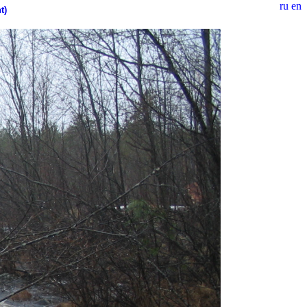
ru
en
t)