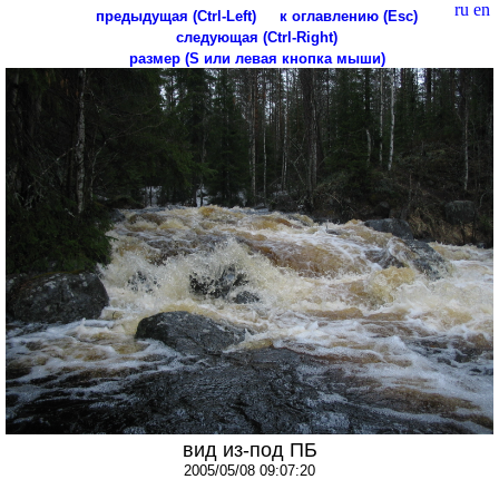
ru
en
предыдущая (Ctrl-Left)
к оглавлению (Esc)
следующая (Ctrl-Right)
размер (S или левая кнопка мыши)
вид из-под ПБ
2005/05/08 09:07:20