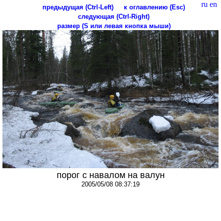
ru
en
предыдущая (Ctrl-Left)
к оглавлению (Esc)
следующая (Ctrl-Right)
размер (S или левая кнопка мыши)
порог с навалом на валун
2005/05/08 08:37:19