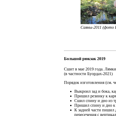
Саяны-2011 (фото К
Большой рюкзак 2019
Сшит в мае 2019 года. Лямки
(в частности Буордах-2021)
Порядок изготовления (см. ч
Выкроил зад и бока, ка
Пришил резинку к карм
Сшил спину и дно из тр
Пришил спину и дно к 
К задней части пишил 
пересечения с вертика