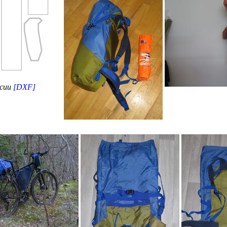
рсии
[DXF]