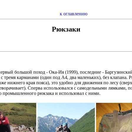
к оглавлению
Рюкзаки
 первый большой поход - Ока-Ия (1999), последние - Баргузинс
 тремя карманами (один под А4, два маленьких), без клапана. 
же нижнего края пояса), это удобно для движения по лесу (сверх
еворачивает). Сперва использовался с самодельными лямками, по
то промышленного рюкзака и использовал с ними.