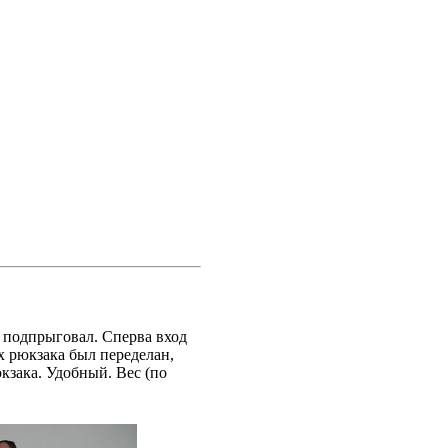
е подпрыговал. Сперва вход
х рюкзака был переделан,
юкзака. Удобный. Вес (по