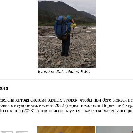
Буордах-2021 (фото К.Б.)
2019
сделана хитрая система разных утяжек, чтобы при беге рюкзак н
азалось неудобным, весной 2022 (перед походом в Норвегию) вер
До сих пор (2023) активно используется в качестве маленького р