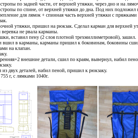
тропы по задней части, от верхней утяжки, через дно и на лямо
тропы по спине, от верхней утяжки до дна. Под них подложил
репление для лямок + спинная часть верхней утяжки с пряжками
ак.
очной утяжки, пришил на рюкзак. Сделал карман для верхней у
 веревка не рвала карманы.
и, вставил пену (2 слоя плотной трехмиллиметровой), зашил.
и вшил в карманы, карманы пришил к боковинам, боковины сшил
ами на клапан.
аку.
тренняя+2 внешние детали, сшил по краям, вывернул, набил пено
кзаку.
 из двух деталей, набил пеной, пришил к рюкзаку.
755 г, с лямками 1040г.