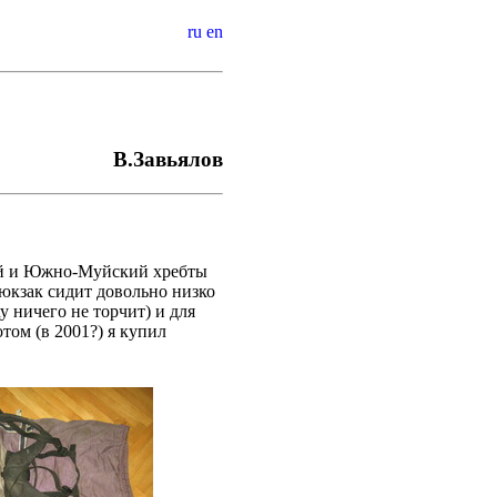
ru
en
В.Завьялов
кий и Южно-Муйский хребты
Рюкзак сидит довольно низко
у ничего не торчит) и для
том (в 2001?) я купил