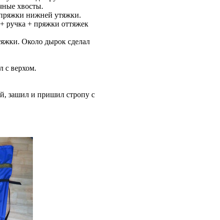
чные хвосты.
 пряжки нижней утяжки.
 + ручка + пряжки оттяжек
тяжки. Около дырок сделал
 с верхом.
й, зашил и пришил стропу с