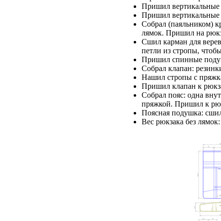
Пришил вертикальные с
Пришил вертикальные с
Собрал (паяльником) к
лямок. Пришил на рюкз
Сшил карман для верев
петли из стропы, чтобы
Пришил спинные подушк
Собрал клапан: резинк
Нашил стропы с пряжк
Пришил клапан к рюкз
Собрал пояс: одна вну
пряжкой. Пришил к рю
Поясная подушка: сшил
Вес рюкзака без лямок: 