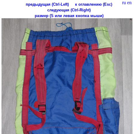
ru
en
предыдущая (Ctrl-Left)
к оглавлению (Esc)
следующая (Ctrl-Right)
размер (S или левая кнопка мыши)