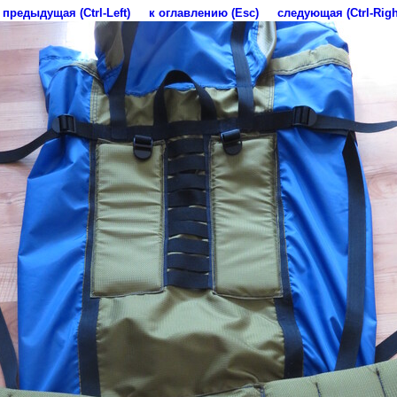
предыдущая (Ctrl-Left)
к оглавлению (Esc)
следующая (Ctrl-Righ