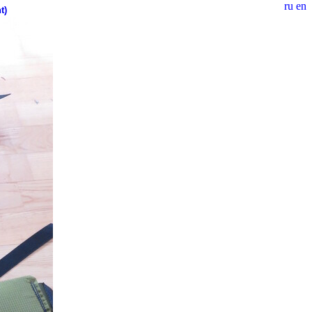
ru
en
t)