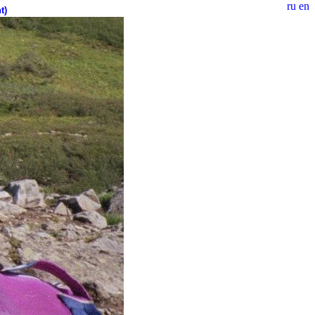
ru
en
t)