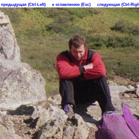
предыдущая (Ctrl-Left)
к оглавлению (Esc)
следующая (Ctrl-Righ