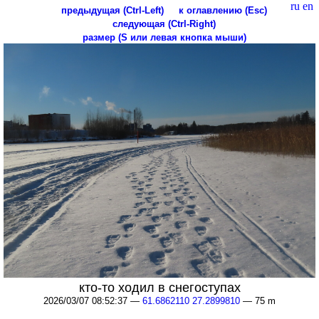
ru
en
предыдущая (Ctrl-Left)
к оглавлению (Esc)
следующая (Ctrl-Right)
размер (S или левая кнопка мыши)
кто-то ходил в снегоступах
2026/03/07 08:52:37 —
61.6862110 27.2899810
— 75 m