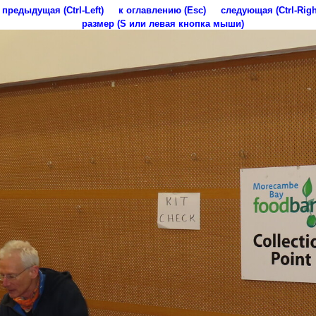
предыдущая (Ctrl-Left)
к оглавлению (Esc)
следующая (Ctrl-Righ
размер (S или левая кнопка мыши)