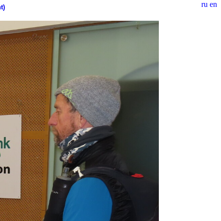
ru
en
t)