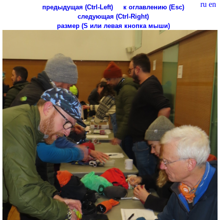
ru
en
предыдущая (Ctrl-Left)
к оглавлению (Esc)
следующая (Ctrl-Right)
размер (S или левая кнопка мыши)