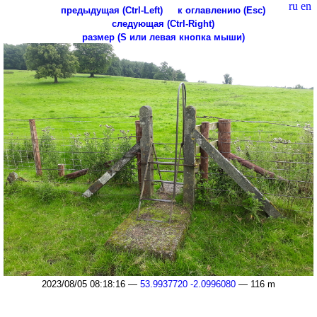
ru
en
предыдущая (Ctrl-Left)
к оглавлению (Esc)
следующая (Ctrl-Right)
размер (S или левая кнопка мыши)
2023/08/05 08:18:16 —
53.9937720 -2.0996080
— 116 m