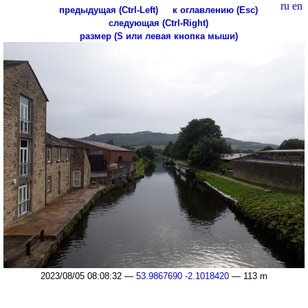
ru
en
предыдущая (Ctrl-Left)
к оглавлению (Esc)
следующая (Ctrl-Right)
размер (S или левая кнопка мыши)
2023/08/05 08:08:32 —
53.9867690 -2.1018420
— 113 m