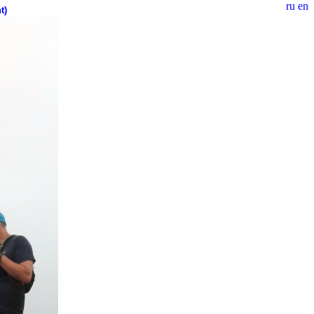
ru
en
t)