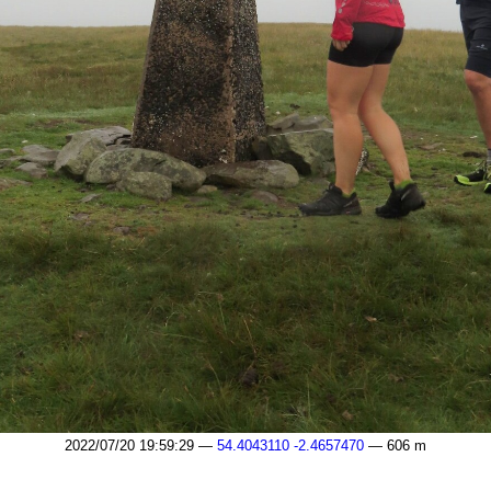
2022/07/20 19:59:29 —
54.4043110 -2.4657470
— 606 m