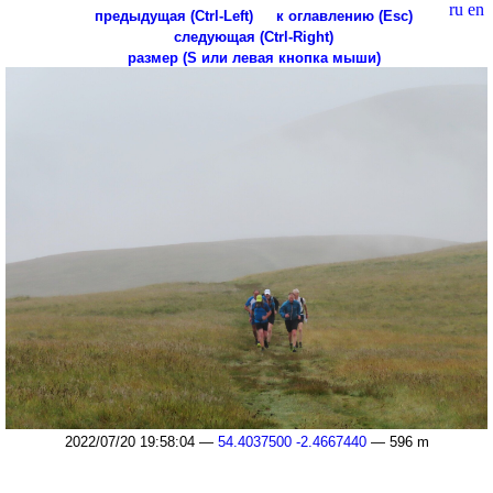
ru
en
предыдущая (Ctrl-Left)
к оглавлению (Esc)
следующая (Ctrl-Right)
размер (S или левая кнопка мыши)
2022/07/20 19:58:04 —
54.4037500 -2.4667440
— 596 m