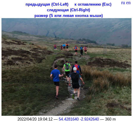
ru
en
предыдущая (Ctrl-Left)
к оглавлению (Esc)
следующая (Ctrl-Right)
размер (S или левая кнопка мыши)
2022/04/20 19:04:12 —
54.4281640 -2.9242640
— 360 m