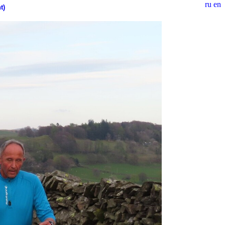
ru
en
t)