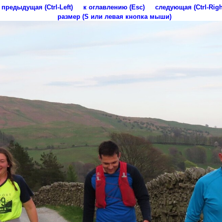
предыдущая (Ctrl-Left)
к оглавлению (Esc)
следующая (Ctrl-Righ
размер (S или левая кнопка мыши)