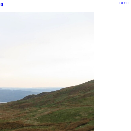
ru
en
t)