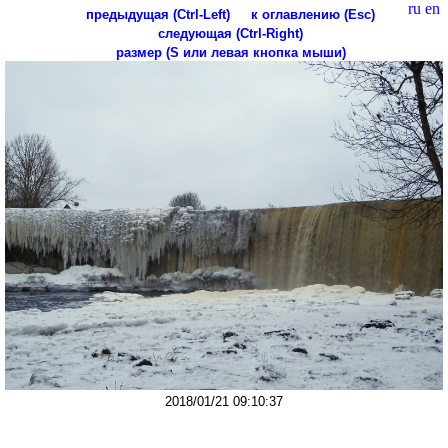
ru
en
предыдущая (Ctrl-Left)
к оглавлению (Esc)
следующая (Ctrl-Right)
размер (S или левая кнопка мыши)
2018/01/21 09:10:37