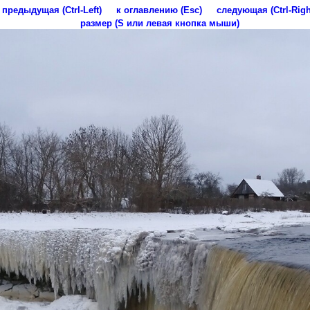
предыдущая (Ctrl-Left)
к оглавлению (Esc)
следующая (Ctrl-Righ
размер (S или левая кнопка мыши)