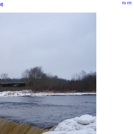
ru
en
t)