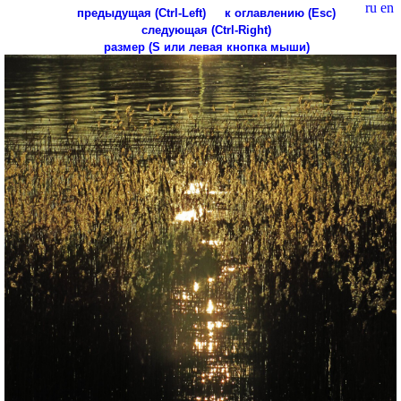
ru
en
предыдущая (Ctrl-Left)
к оглавлению (Esc)
следующая (Ctrl-Right)
размер (S или левая кнопка мыши)