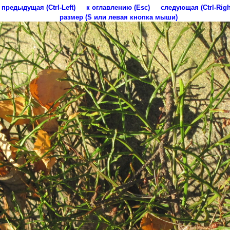
предыдущая (Ctrl-Left)
к оглавлению (Esc)
следующая (Ctrl-Righ
размер (S или левая кнопка мыши)