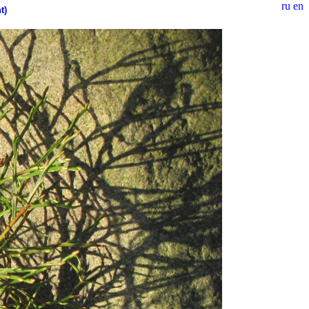
ru
en
t)