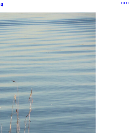
ru
en
t)