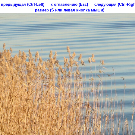
предыдущая (Ctrl-Left)
к оглавлению (Esc)
следующая (Ctrl-Righ
размер (S или левая кнопка мыши)