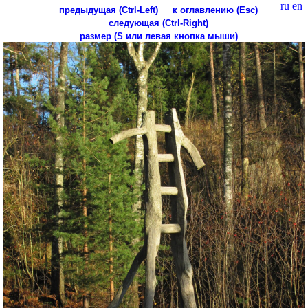
ru
en
предыдущая (Ctrl-Left)
к оглавлению (Esc)
следующая (Ctrl-Right)
размер (S или левая кнопка мыши)